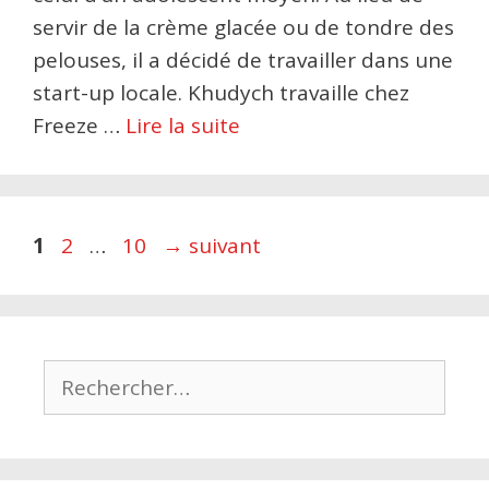
servir de la crème glacée ou de tondre des
pelouses, il a décidé de travailler dans une
start-up locale. Khudych travaille chez
Freeze …
Lire la suite
Page
Page
Page
1
2
…
10
→
suivant
Rechercher :