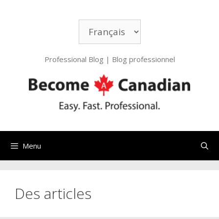
Aller
au
Choisir
contenu
une
langue
Professional Blog | Blog professionnel
Menu
Des articles