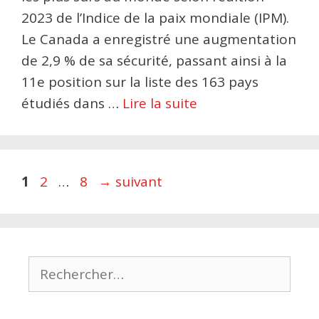
2023 de l’Indice de la paix mondiale (IPM).
Le Canada a enregistré une augmentation
de 2,9 % de sa sécurité, passant ainsi à la
11e position sur la liste des 163 pays
étudiés dans …
Lire la suite
Page
Page
Page
1
2
…
8
→
suivant
Rechercher :