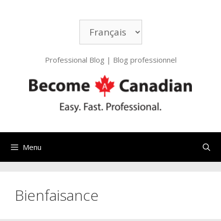
Aller
au
Choisir
contenu
une
langue
Professional Blog | Blog professionnel
Menu
Bienfaisance