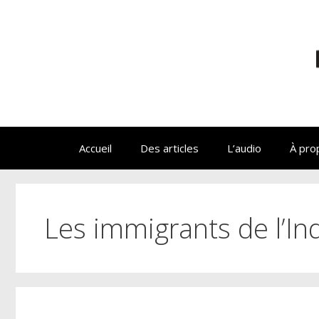
Aller
au
contenu
Accueil
Des articles
L’audio
À pro
Les immigrants de l’In