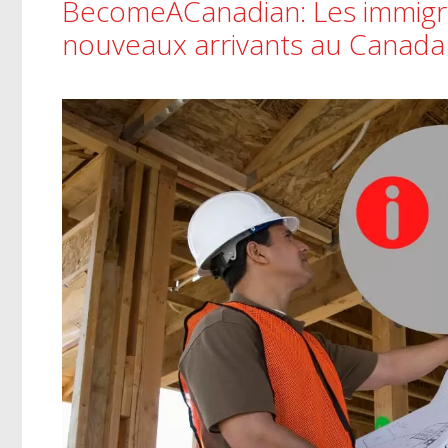
BecomeACanadian: Les immigra
nouveaux arrivants au Canada