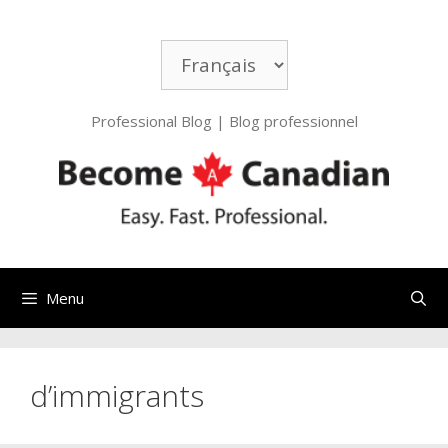
Aller
au
Choisir
contenu
une
langue
Professional Blog | Blog professionnel
Menu
d’immigrants