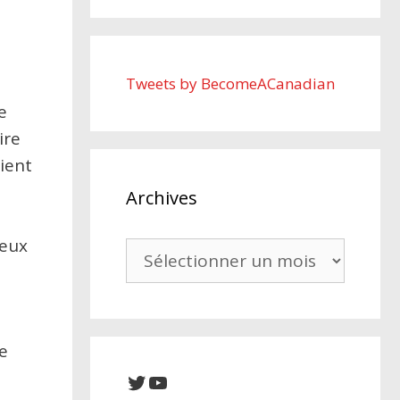
Tweets by BecomeACanadian
e
ire
aient
à
Archives
deux
Archives
le
Twitter
YouTube