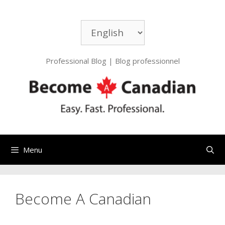
Aller
au
Choisir
contenu
une
langue
Professional Blog | Blog professionnel
Menu
Become A Canadian