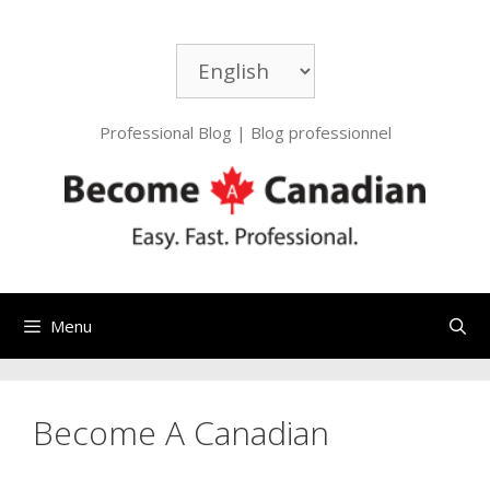
Aller
au
Choisir
contenu
une
langue
Professional Blog | Blog professionnel
Menu
Become A Canadian