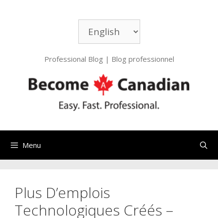
Aller
au
Choisir
contenu
une
langue
Professional Blog | Blog professionnel
Menu
Plus D’emplois
Technologiques Créés –