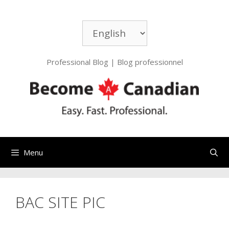
Aller
au
Choisir
contenu
une
langue
Professional Blog | Blog professionnel
Menu
BAC SITE PIC