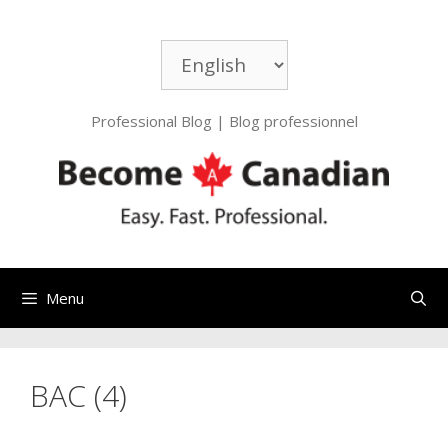
Aller
au
Choisir
contenu
une
langue
Professional Blog | Blog professionnel
Menu
BAC (4)