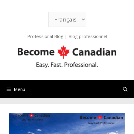
Aller
au
Choisir
contenu
une
langue
Professional Blog | Blog professionnel
Menu