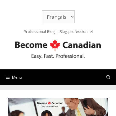
Aller
au
Choisir
contenu
une
langue
Professional Blog | Blog professionnel
Menu