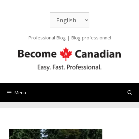
Aller
au
Choisir
contenu
une
langue
Professional Blog | Blog professionnel
Menu