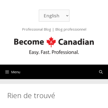
Aller
au
Choisir
contenu
une
langue
Professional Blog | Blog professionnel
Menu
Rien de trouvé