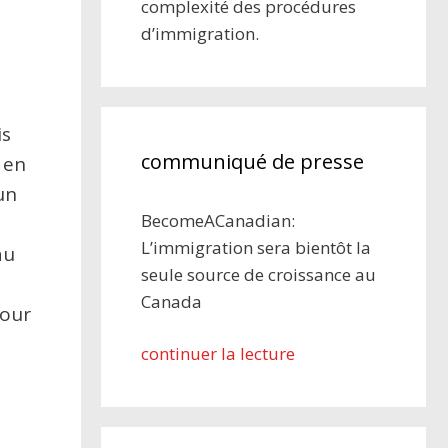
complexité des procédures
d’immigration.
is
communiqué de presse
 en
un
BecomeACanadian:
L’immigration sera bientôt la
au
seule source de croissance au
Canada
pour
continuer la lecture