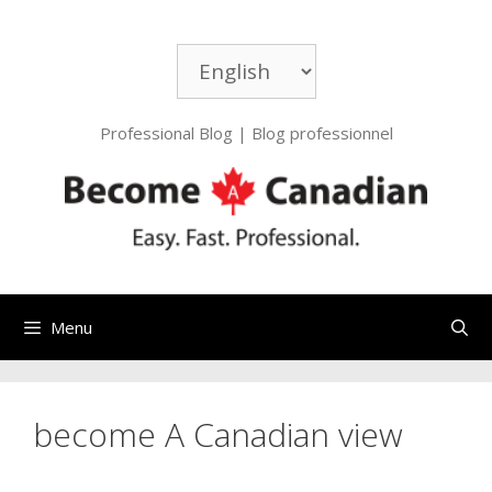
Aller
au
Choisir
contenu
une
langue
Professional Blog | Blog professionnel
Menu
become A Canadian view