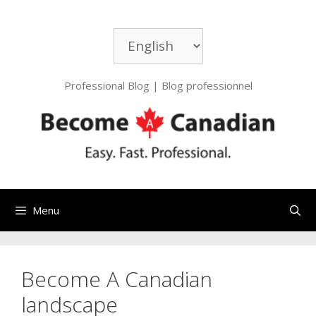
Aller
au
Choisir
contenu
une
langue
Professional Blog | Blog professionnel
Menu
Become A Canadian
landscape