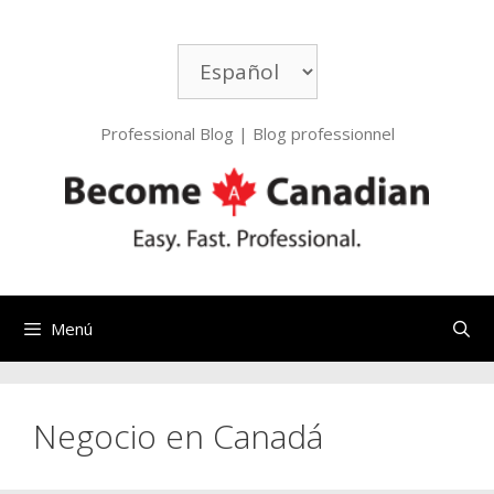
Saltar
al
Elegir
contenido
un
idioma
Professional Blog | Blog professionnel
Menú
Negocio en Canadá